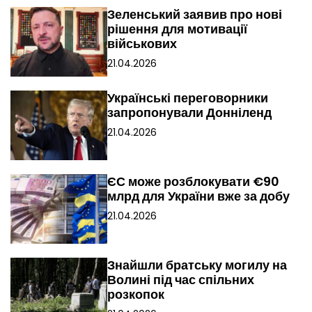
і
Зеленський заявив про нові
я
рішення для мотивації
військових
з
21.04.2026
а
Українські переговорники
з
запропонували Донніленд
21.04.2026
а
п
ЄС може розблокувати €90
и
млрд для України вже за добу
21.04.2026
с
а
Знайшли братську могилу на
м
Волині під час спільних
розкопок
и