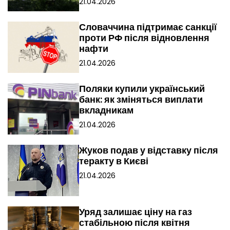
21.04.2026
Словаччина підтримає санкції
проти РФ після відновлення
нафти
21.04.2026
Поляки купили український
банк: як зміняться виплати
вкладникам
21.04.2026
Жуков подав у відставку після
теракту в Києві
21.04.2026
Уряд залишає ціну на газ
стабільною після квітня