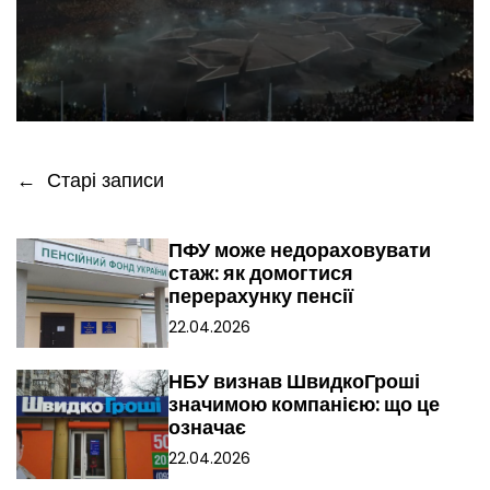
Н
←
Старі записи
а
ПФУ може недораховувати
в
стаж: як домогтися
перерахунку пенсії
і
22.04.2026
г
НБУ визнав ШвидкоГроші
а
значимою компанією: що це
означає
ц
22.04.2026