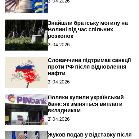
21.04.2026
Знайшли братську могилу на
Волині під час спільних
розкопок
21.04.2026
Словаччина підтримає санкції
проти РФ після відновлення
нафти
21.04.2026
Поляки купили український
банк: як зміняться виплати
вкладникам
21.04.2026
Жуков подав у відставку після