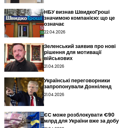
НБУ визнав ШвидкоГроші
значимою компанією: що це
означає
22.04.2026
Зеленський заявив про нові
рішення для мотивації
військових
21.04.2026
Українські переговорники
запропонували Донніленд
21.04.2026
ЄС може розблокувати €90
млрд для України вже за добу