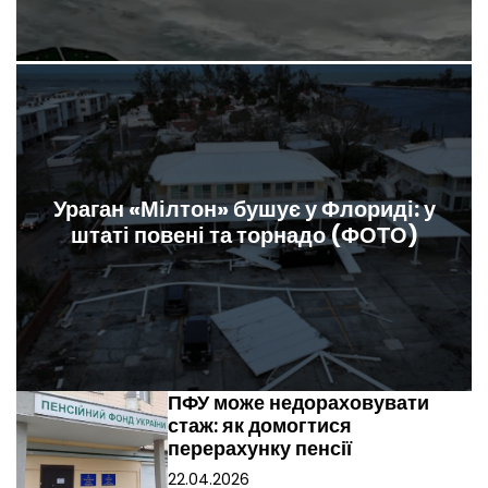
Ураган «Мілтон» бушує у Флориді: у
штаті повені та торнадо (ФОТО)
ПФУ може недораховувати
стаж: як домогтися
перерахунку пенсії
22.04.2026